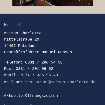
Kontakt
Maison Charlotte
Mittelstraße 20
14467 Potsdam
Geschäftsführer Manuel Hansen
Telefon: 0331 / 280 54 50
Fax: 0331 / 201 09 62
Mobil: 0174 / 335 95 48
Mail an:
r
st
r
nt
m
s
n-ch
rl
tt
d
Aktuelle Öffnungszeiten: